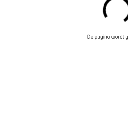
Veelgestelde vragen
Over Bovag
Contact
Privacybeleid
De pagina wordt g
Garantievoorwaarden
Lid worden
Verzekeringen
Inloggen MijnBOVAG
Snel naar viaBOVAG.nl
©
BOVAG
Kosterijland 15
3981 AJ Bunnik