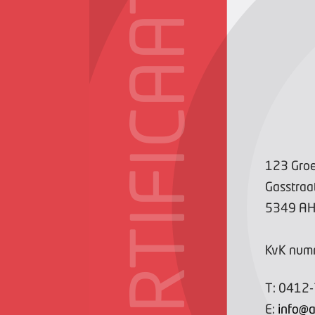
CERTIFICAAT
123 Gro
Gasstraa
5349 A
KvK num
T:
0412
E:
info@a