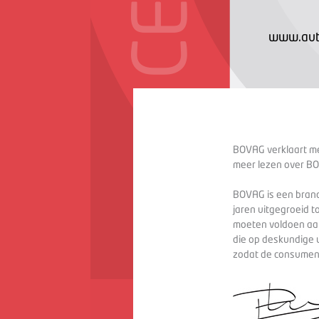
www.aut
BOVAG verklaart met
meer lezen over BO
BOVAG is een branc
jaren uitgegroeid t
moeten voldoen aan
die op deskundige 
zodat de consument 