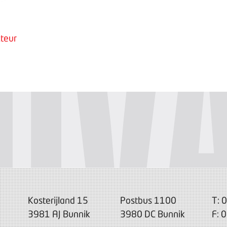
teur
Kosterijland 15
Postbus 1100
T: 
3981 AJ Bunnik
3980 DC Bunnik
F: 