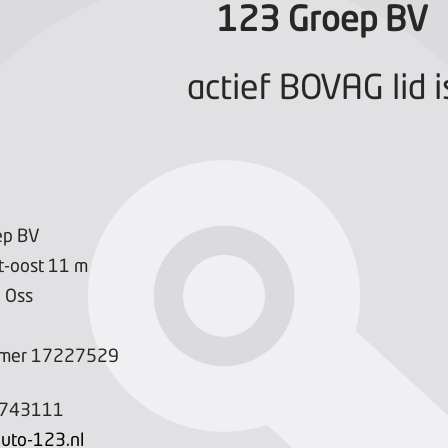
123 Groep BV
actief BOVAG lid i
ep BV
t-oost
11
m
H
Oss
mer
17227529
-743111
uto-123.nl