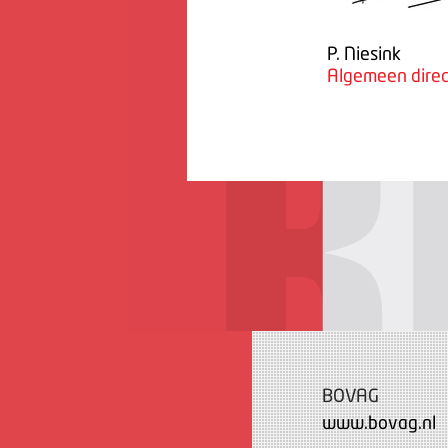
P. Niesink
Algemeen direc
BOVAG
www.bovag.nl