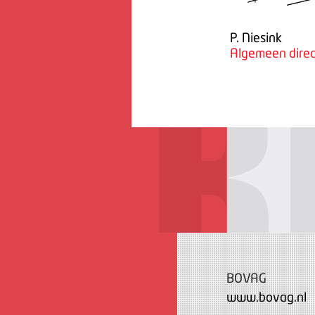
P. Niesink
Algemeen direc
BOVAG
www.bovag.nl