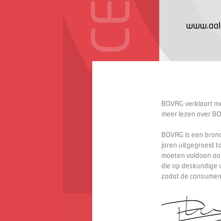
www.aal-
BOVAG verklaart met
meer lezen over BO
BOVAG is een branc
jaren uitgegroeid t
moeten voldoen aan
die op deskundige 
zodat de consument 