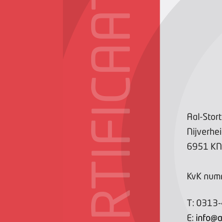
CERTIFICAAT
Aal-Stor
Nijverhe
6951 KN
KvK num
T:
0313
E:
info@a