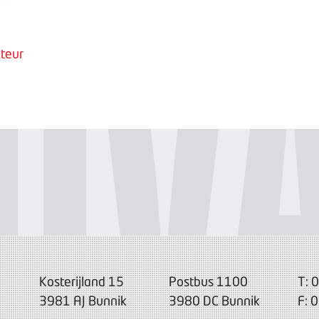
teur
Kosterijland 15
Postbus 1100
T: 
3981 AJ Bunnik
3980 DC Bunnik
F: 