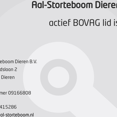
Aal-Storteboom Dieren
actief BOVAG lid i
teboom Dieren B.V.
idslaan
2
Dieren
mer
09166808
-415286
al-storteboom.nl