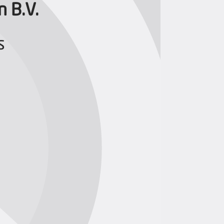
 B.V.
s