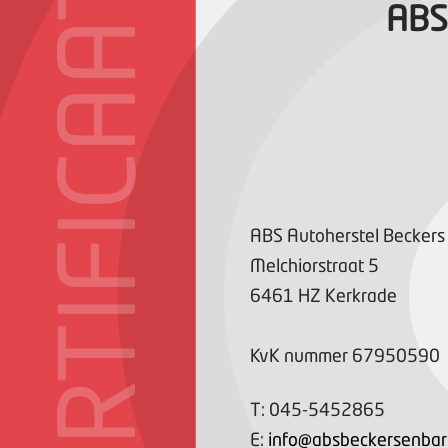
CERTIFICAAT
ABS
ABS Autoherstel Beckers
Melchiorstraat
5
6461 HZ
Kerkrade
KvK nummer
67950590
T:
045-5452865
E:
info@absbeckersenbart