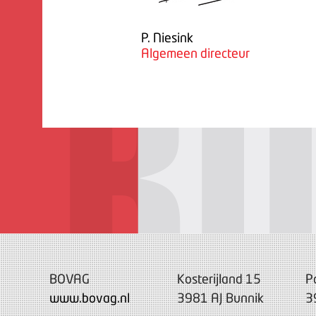
P. Niesink
Algemeen directeur
BOVAG
Kosterijland 15
P
www.bovag.nl
3981 AJ Bunnik
3