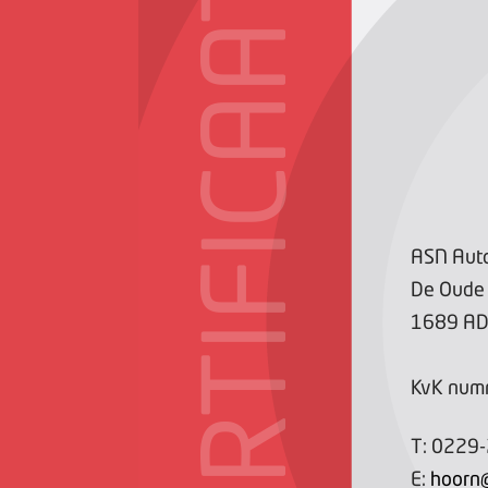
CERTIFICAAT
ASN Aut
De Oude 
1689 A
KvK num
T:
0229
E:
hoorn@