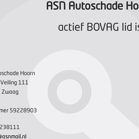
ASN Autoschade Ho
actief BOVAG lid i
oschade Hoorn
Veiling
111
D
Zwaag
mer
59228903
-238111
asnmail.nl