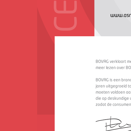
www.asn
BOVAG verklaart met
meer lezen over BO
BOVAG is een branc
jaren uitgegroeid t
moeten voldoen aan
die op deskundige 
zodat de consument 