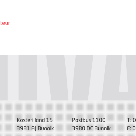
teur
Kosterijland 15
Postbus 1100
T: 
3981 AJ Bunnik
3980 DC Bunnik
F: 