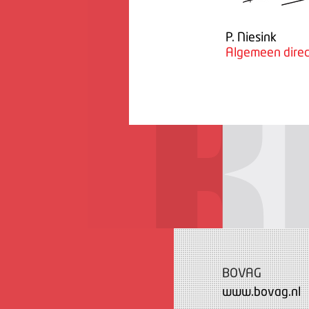
P. Niesink
Algemeen direc
BOVAG
www.bovag.nl