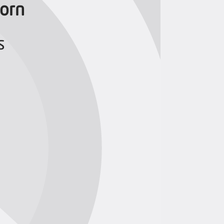
orn
s