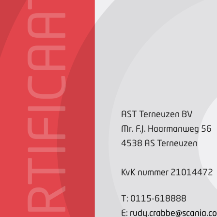
CERTIFICAAT
AST Terneuzen BV
Mr. F.J. Haarmanweg
56
4538 AS
Terneuzen
KvK nummer
21014472
T:
0115-618888
E:
rudy.crabbe@scania.c