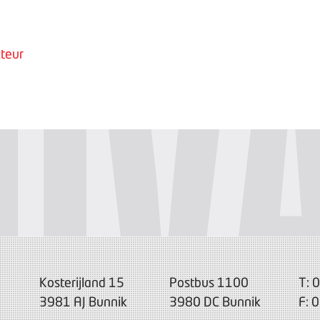
teur
Kosterijland 15
Postbus 1100
T: 
3981 AJ Bunnik
3980 DC Bunnik
F: 