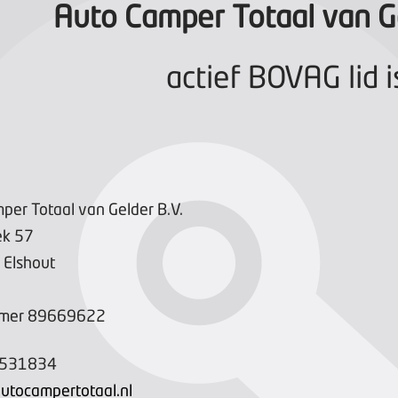
Auto Camper Totaal van Ge
actief BOVAG lid i
per Totaal van Gelder B.V.
ek
57
Elshout
mer
89669622
-531834
utocampertotaal.nl