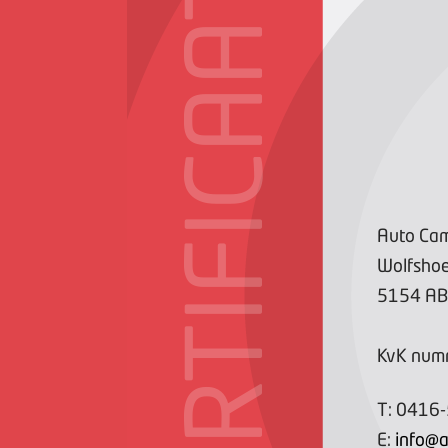
CERTIFICAAT
Auto Cam
Wolfsho
5154 AB
KvK num
T:
0416
E:
info@a