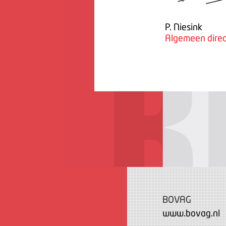
P. Niesink
Algemeen direc
BOVAG
www.bovag.nl