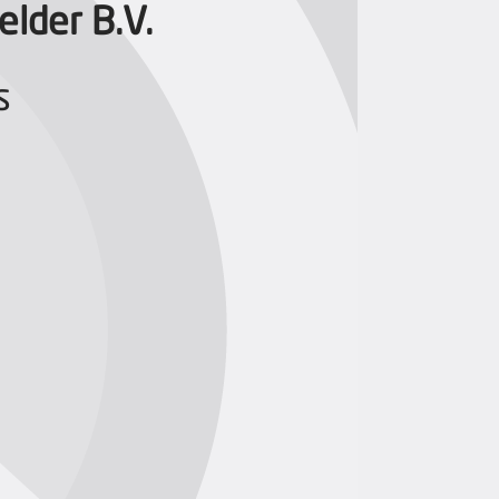
lder B.V.
s