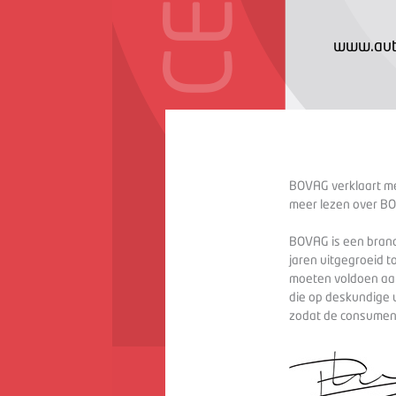
www.auto
BOVAG verklaart met
meer lezen over BO
BOVAG is een branc
jaren uitgegroeid t
moeten voldoen aan
die op deskundige 
zodat de consument 