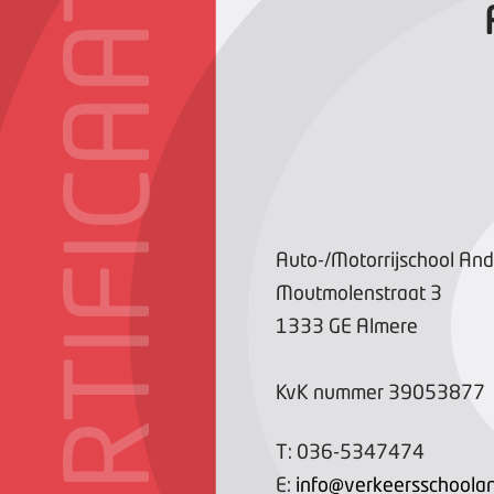
CERTIFICAAT
Auto-/Motorrijschool And
Moutmolenstraat
3
1333 GE
Almere
KvK nummer
39053877
T:
036-5347474
E:
info@verkeersschoolan