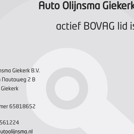
Auto Olijnsma Giekerk
actief BOVAG lid i
nsma Giekerk B.V.
n Nautaweg
2
B
Giekerk
mer
65818652
2561224
utoolijnsma.nl