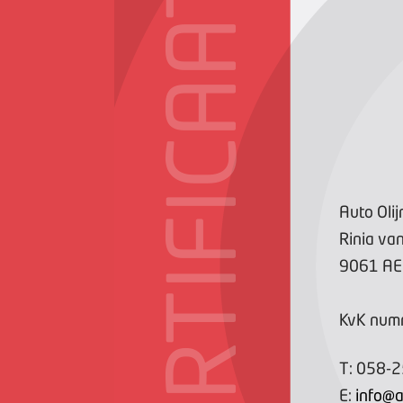
CERTIFICAAT
Auto Olij
Rinia va
9061 AE
KvK num
T:
058-
E:
info@a