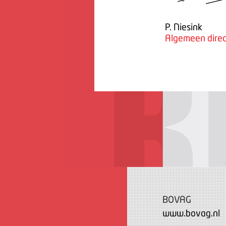
P. Niesink
Algemeen direc
BOVAG
www.bovag.nl