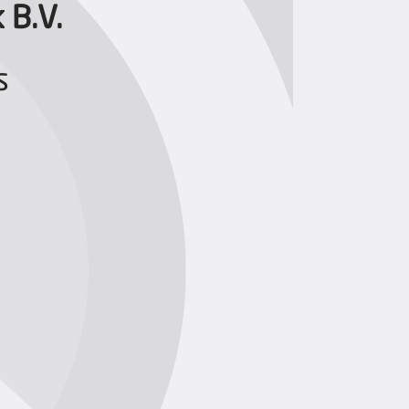
 B.V.
s