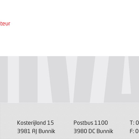
teur
Kosterijland 15
Postbus 1100
T: 
3981 AJ Bunnik
3980 DC Bunnik
F: 