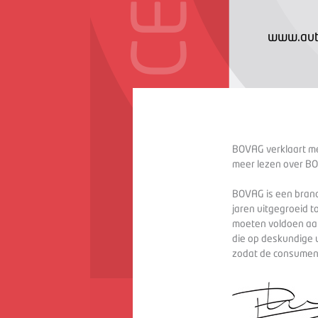
www.auto
BOVAG verklaart met
meer lezen over BO
BOVAG is een branc
jaren uitgegroeid t
moeten voldoen aan
die op deskundige 
zodat de consument 