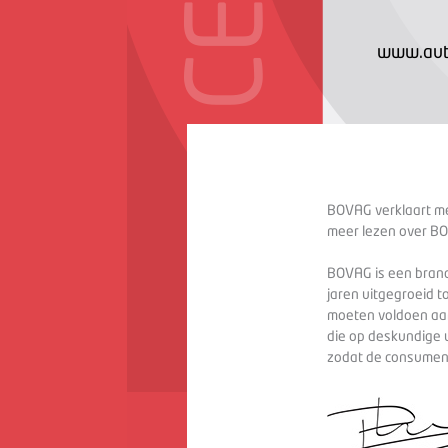
www.aut
BOVAG verklaart met
meer lezen over BO
BOVAG is een branc
jaren uitgegroeid t
moeten voldoen aan
die op deskundige 
zodat de consument 