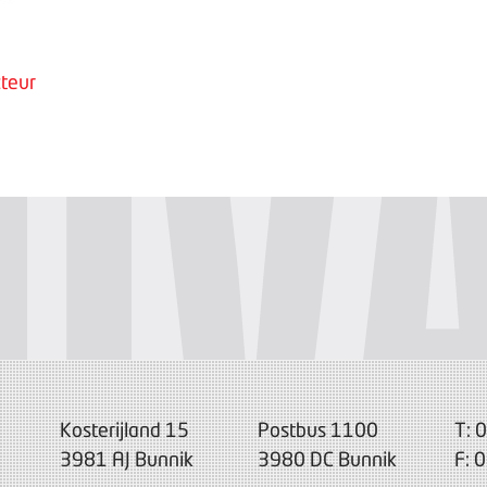
teur
Kosterijland 15
Postbus 1100
T: 
3981 AJ Bunnik
3980 DC Bunnik
F: 