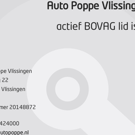
Auto Poppe Vlissin
actief BOVAG lid i
pe Vlissingen
g
22
Vlissingen
mer
20148872
-424000
utopoppe.nl