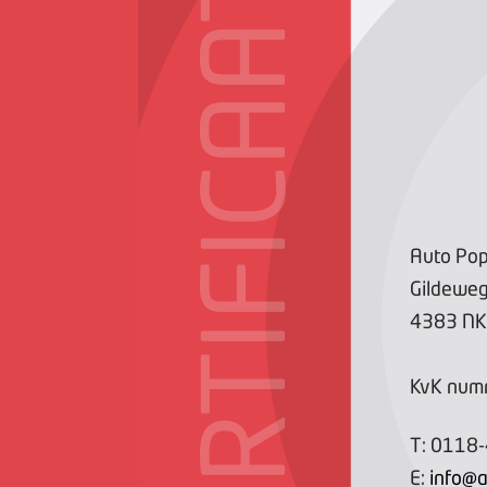
CERTIFICAAT
Auto Pop
Gildewe
4383 NK
KvK num
T:
0118
E:
info@a