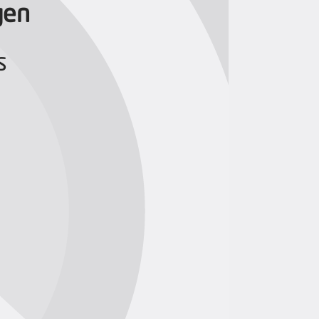
gen
s