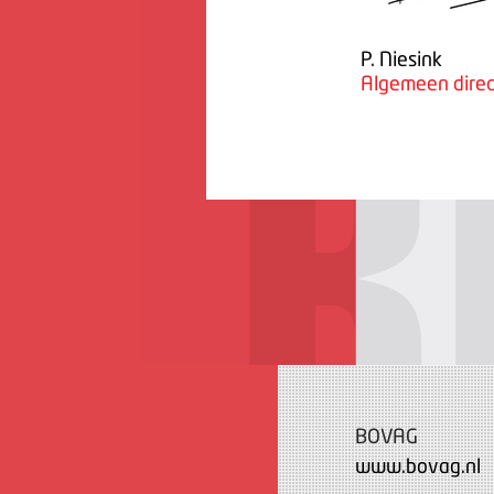
P. Niesink
Algemeen direc
BOVAG
www.bovag.nl