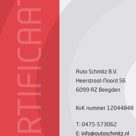
CERTIFICAAT
Auto Schmitz B.V.
Heerstraat-Noord
56
6099 AZ
Beegden
KvK nummer
12044848
T:
0475-573062
E:
info@autoschmitz.nl