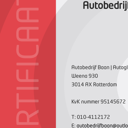
CERTIFICAAT
Autobedrij
Autobedrijf Baan | Auto
Weena
930
3014 AX
Rotterdam
KvK nummer
95145672
T:
010-4112172
E:
autobedrijfbaan@outl