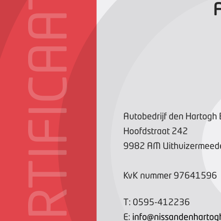
CERTIFICAAT
A
Autobedrijf den Hartogh 
Hoofdstraat
242
9982 AM
Uithuizermeed
KvK nummer
97641596
T:
0595-412236
E:
info@nissandenhartogh