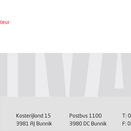
teur
Kosterijland 15
Postbus 1100
T: 
3981 AJ Bunnik
3980 DC Bunnik
F: 