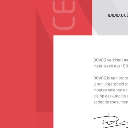
www.auto
BOVAG verklaart met
meer lezen over BO
BOVAG is een branc
jaren uitgegroeid t
moeten voldoen aan
die op deskundige 
zodat de consument 