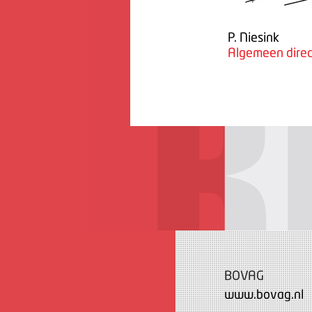
P. Niesink
Algemeen direc
BOVAG
www.bovag.nl