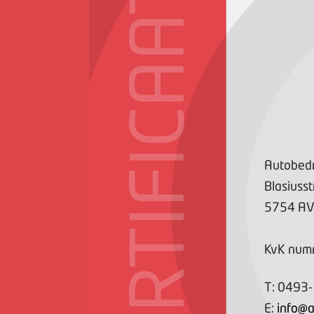
CERTIFICAAT
Autobedr
Blasiusst
5754 A
KvK num
T:
0493
E:
info@a