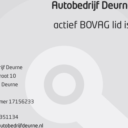
Autobedrijf Deur
actief BOVAG lid i
ijf Deurne
raat
10
V
Deurne
mer
17156233
-351134
utobedrijfdeurne.nl