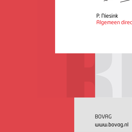
P. Niesink
Algemeen direc
BOVAG
www.bovag.nl