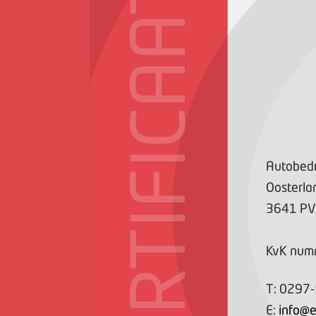
CERTIFICAAT
Autobedri
Oosterl
3641 PV
KvK num
T:
0297
E:
info@e