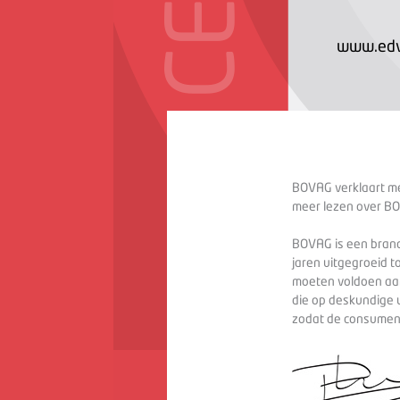
www.edv
BOVAG verklaart met
meer lezen over BO
BOVAG is een branc
jaren uitgegroeid t
moeten voldoen aan
die op deskundige 
zodat de consument 