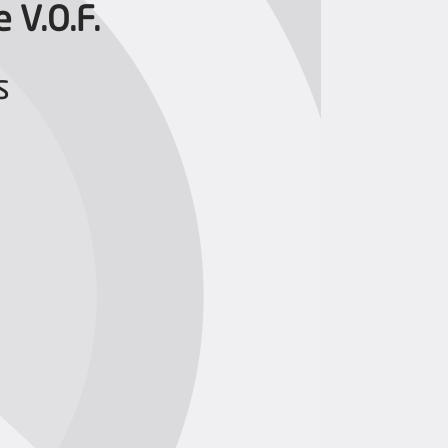
 V.O.F.
s