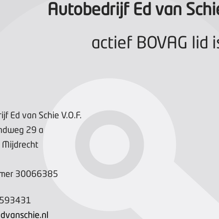
Autobedrijf Ed van Schie
actief BOVAG lid i
jf Ed van Schie V.O.F.
andweg
29
a
Mijdrecht
mer
30066385
-593431
dvanschie.nl