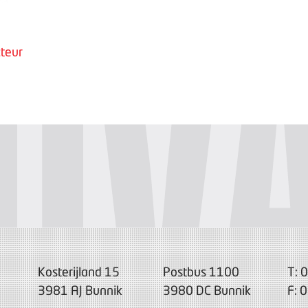
teur
Kosterijland 15
Postbus 1100
T: 
3981 AJ Bunnik
3980 DC Bunnik
F: 