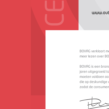
www.aut
BOVAG verklaart met
meer lezen over BO
BOVAG is een branc
jaren uitgegroeid t
moeten voldoen aan
die op deskundige 
zodat de consument 