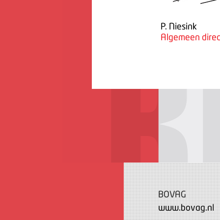
P. Niesink
Algemeen direc
BOVAG
www.bovag.nl