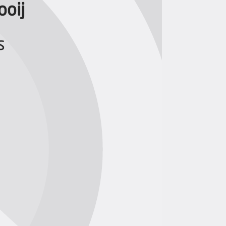
ooij
s