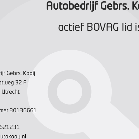
Autobedrijf Gebrs. K
actief BOVAG lid i
jf Gebrs. Kooij
aatweg
32
F
A
Utrecht
mer
30136661
6621231
utokooy.nl