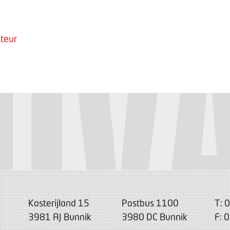
teur
Kosterijland 15
Postbus 1100
T: 
3981 AJ Bunnik
3980 DC Bunnik
F: 