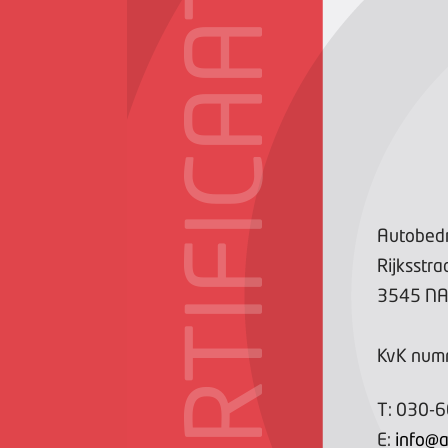
CERTIFICAAT
Autobedri
Rijksstr
3545 N
KvK num
T:
030-
E:
info@a