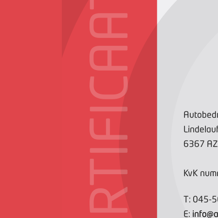
CERTIFICAAT
Autobedri
Lindelau
6367 AZ
KvK num
T:
045-
E:
info@a