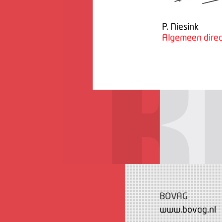
P. Niesink
Algemeen direc
BOVAG
www.bovag.nl