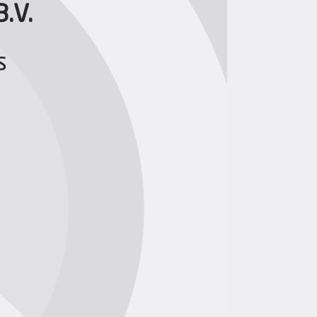
B.V.
s