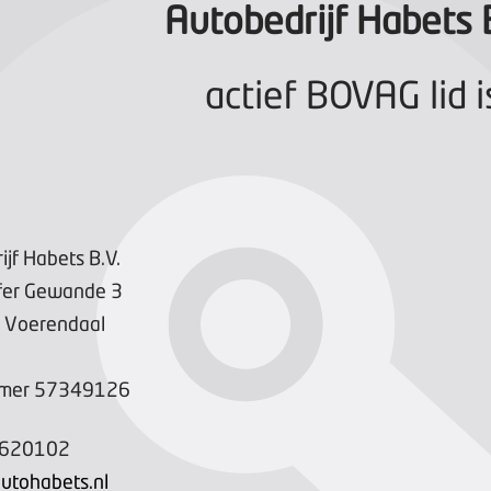
Autobedrijf Habets 
actief BOVAG lid i
jf Habets B.V.
fer Gewande
3
Voerendaal
mer
57349126
5620102
utohabets.nl