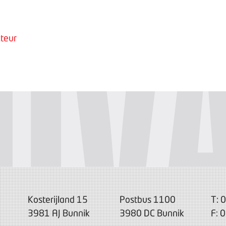
teur
Kosterijland 15
Postbus 1100
T: 
3981 AJ Bunnik
3980 DC Bunnik
F: 