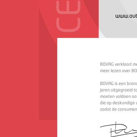
www.aut
BOVAG verklaart met
meer lezen over BO
BOVAG is een branc
jaren uitgegroeid t
moeten voldoen aan
die op deskundige 
zodat de consument 