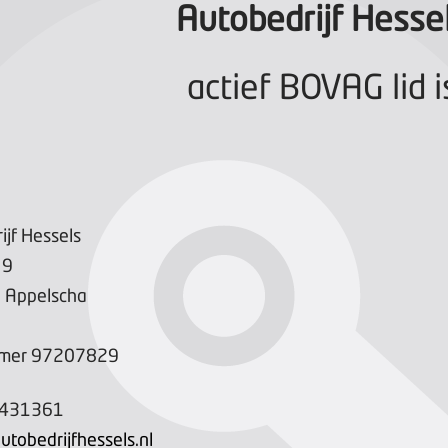
Autobedrijf Hesse
actief BOVAG lid i
ijf Hessels
9
N
Appelscha
mer
97207829
-431361
utobedrijfhessels.nl