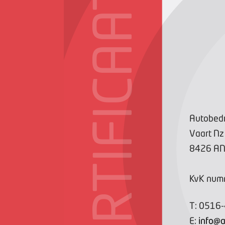
CERTIFICAAT
Autobedr
Vaart Nz
8426 A
KvK num
T:
0516
E:
info@a