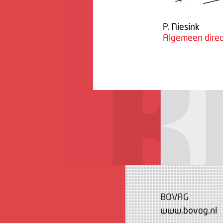
P. Niesink
Algemeen direc
BOVAG
www.bovag.nl