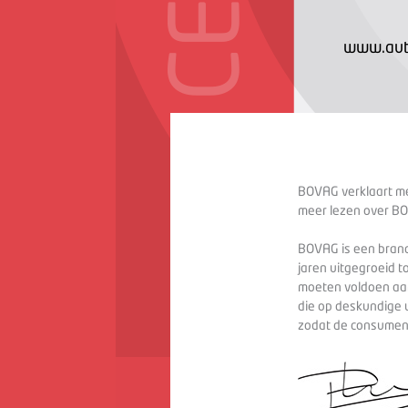
www.auto
BOVAG verklaart met
meer lezen over BO
BOVAG is een branc
jaren uitgegroeid t
moeten voldoen aan
die op deskundige 
zodat de consument 