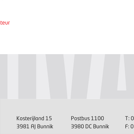
teur
Kosterijland 15
Postbus 1100
T: 
3981 AJ Bunnik
3980 DC Bunnik
F: 