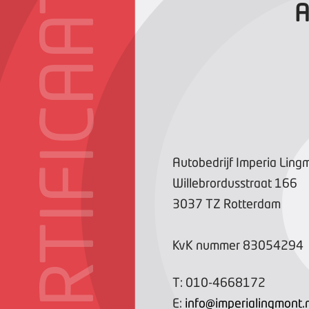
CERTIFICAAT
A
Autobedrijf Imperia Ling
Willebrordusstraat
166
3037 TZ
Rotterdam
KvK nummer
83054294
T:
010-4668172
E:
info@imperialingmont.n