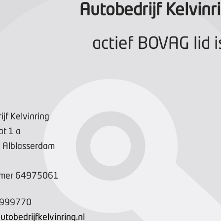
Autobedrijf Kelvinr
actief BOVAG lid i
jf Kelvinring
at
1
a
X
Alblasserdam
mer
64975061
6999770
utobedrijfkelvinring.nl