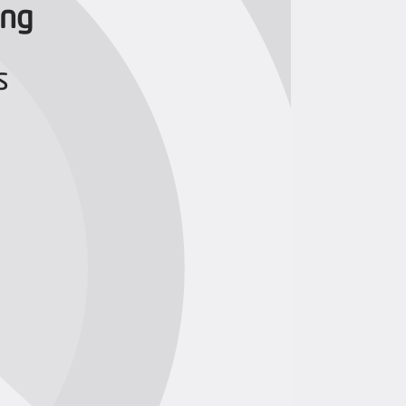
ing
s