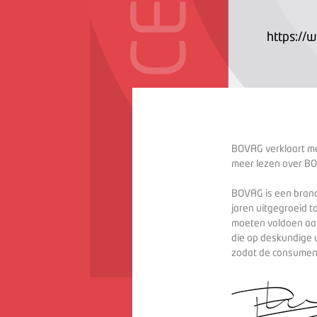
https://w
BOVAG verklaart met
meer lezen over BO
BOVAG is een branc
jaren uitgegroeid t
moeten voldoen aan
die op deskundige 
zodat de consument 