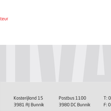
teur
Kosterijland 15
Postbus 1100
T: 
3981 AJ Bunnik
3980 DC Bunnik
F: 