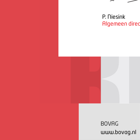
P. Niesink
Algemeen direc
BOVAG
www.bovag.nl