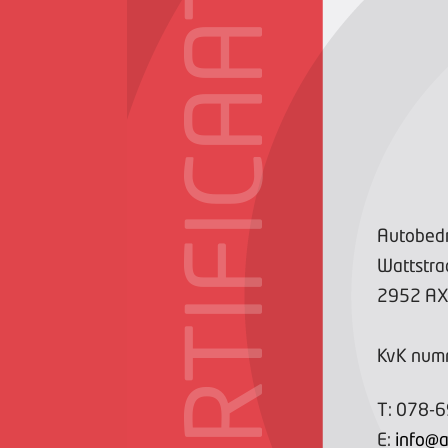
CERTIFICAAT
Autobedri
Wattstra
2952 A
KvK num
T:
078-
E:
info@a