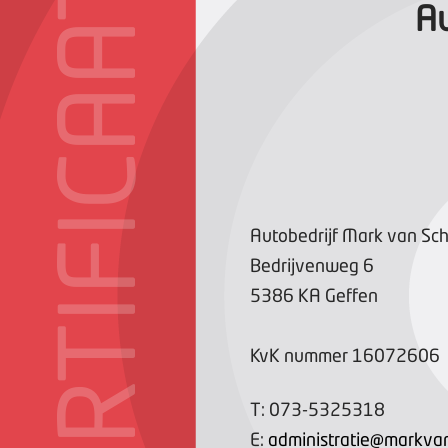
CERTIFICAAT
Au
Autobedrijf Mark van Sch
Bedrijvenweg
6
5386 KA
Geffen
KvK nummer
16072606
T:
073-5325318
E:
administratie@markvan