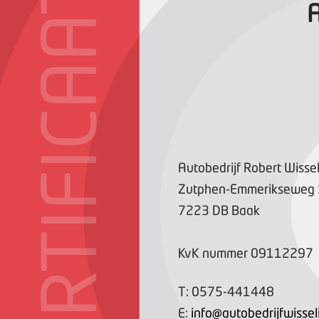
CERTIFICAAT
A
Autobedrijf Robert Wisse
Zutphen-Emmerikseweg
7223 DB
Baak
KvK nummer
09112297
T:
0575-441448
E:
info@autobedrijfwisseli