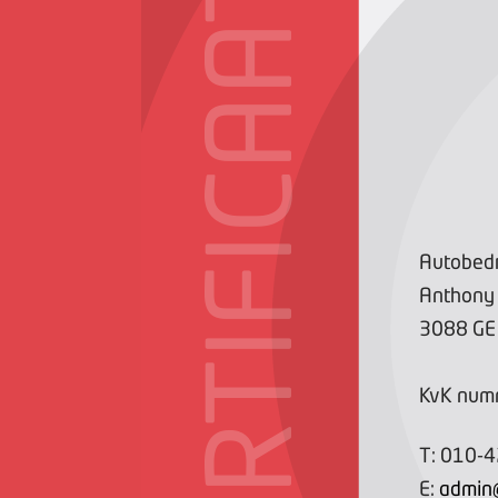
CERTIFICAAT
Autobedr
Anthony
3088 GE
KvK num
T:
010-
E:
admin@