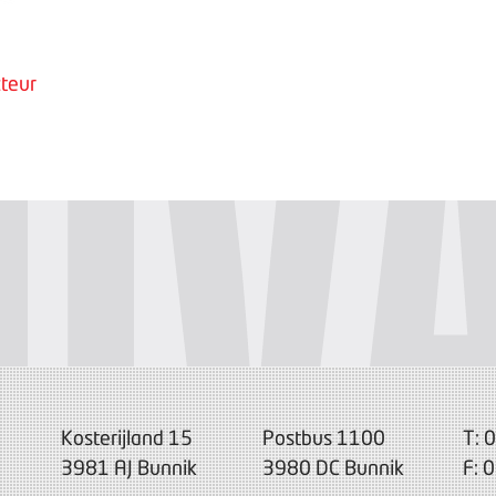
teur
Kosterijland 15
Postbus 1100
T: 
3981 AJ Bunnik
3980 DC Bunnik
F: 