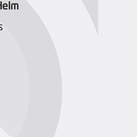
Helm
s