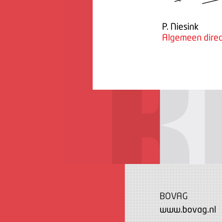
P. Niesink
Algemeen direc
BOVAG
www.bovag.nl