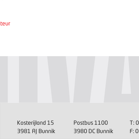
teur
Kosterijland 15
Postbus 1100
T: 
3981 AJ Bunnik
3980 DC Bunnik
F: 