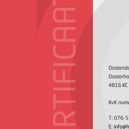
CERTIFICAAT
Oostendo
Oosterh
4816 KC
KvK num
T:
076-
E:
info@h