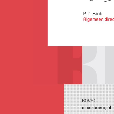
P. Niesink
Algemeen direc
BOVAG
www.bovag.nl