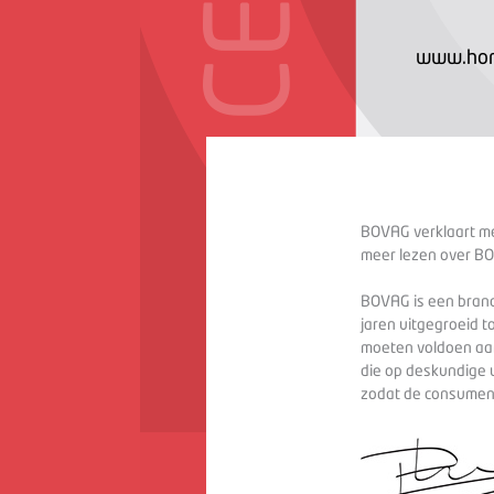
www.hon
BOVAG verklaart met
meer lezen over BO
BOVAG is een branc
jaren uitgegroeid t
moeten voldoen aan
die op deskundige 
zodat de consument 