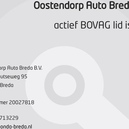
Oostendorp Auto Bred
actief BOVAG lid i
rp Auto Breda B.V.
outseweg
95
Breda
mer
20027818
5713229
onda-breda.nl