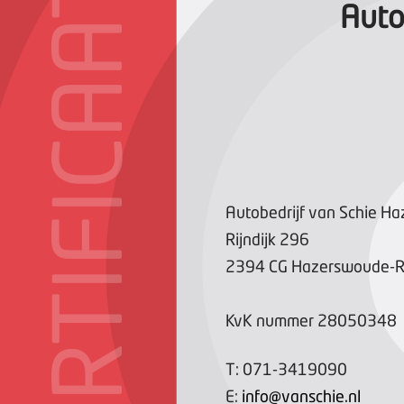
CERTIFICAAT
Auto
Autobedrijf van Schie H
Rijndijk
296
2394 CG
Hazerswoude-Ri
KvK nummer
28050348
T:
071-3419090
E:
info@vanschie.nl