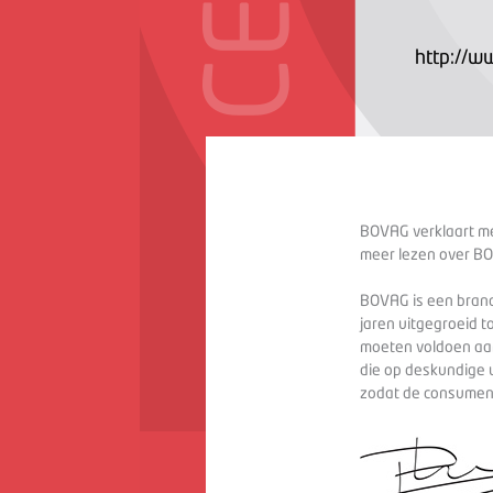
http://ww
BOVAG verklaart met
meer lezen over BO
BOVAG is een branc
jaren uitgegroeid t
moeten voldoen aan
die op deskundige 
zodat de consument 