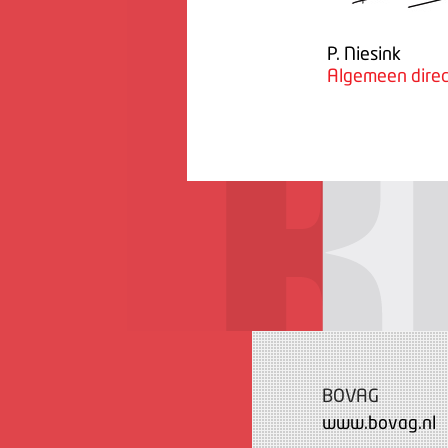
P. Niesink
Algemeen direc
BOVAG
www.bovag.nl