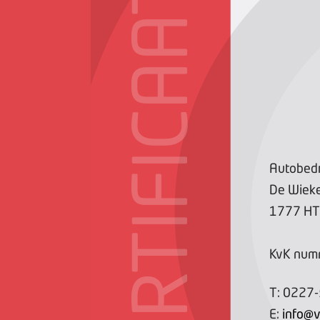
CERTIFICAAT
Autobedri
De Wiek
1777 HT
KvK num
T:
0227
E:
info@ve