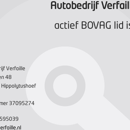
Autobedrijf Verfail
actief BOVAG lid i
jf Verfaille
en
48
Hippolytushoef
mer
37095274
-595039
rfaille.nl