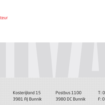
teur
Kosterijland 15
Postbus 1100
T: 
3981 AJ Bunnik
3980 DC Bunnik
F: 