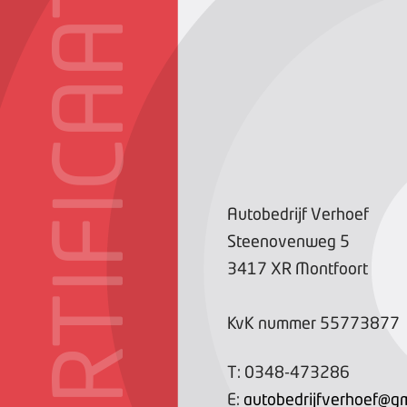
CERTIFICAAT
Autobedrijf Verhoef
Steenovenweg
5
3417 XR
Montfoort
KvK nummer
55773877
T:
0348-473286
E:
autobedrijfverhoef@gm