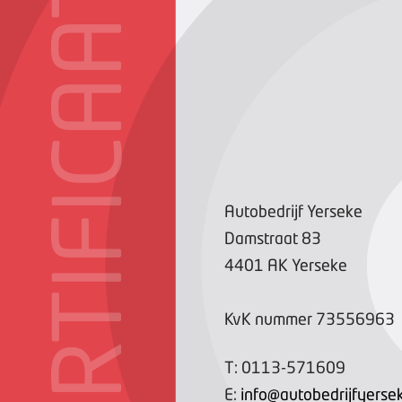
CERTIFICAAT
Autobedrijf Yerseke
Damstraat
83
4401 AK
Yerseke
KvK nummer
73556963
T:
0113-571609
E:
info@autobedrijfyersek