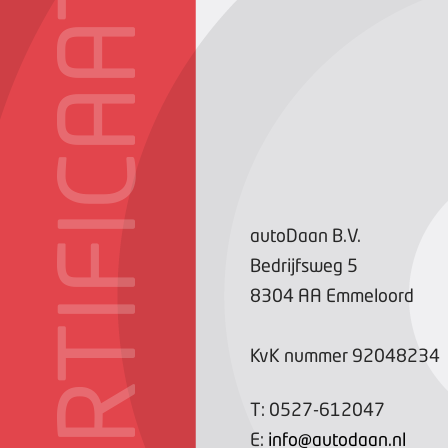
CERTIFICAAT
autoDaan B.V.
Bedrijfsweg
5
8304 AA
Emmeloord
KvK nummer
92048234
T:
0527-612047
E:
info@autodaan.nl