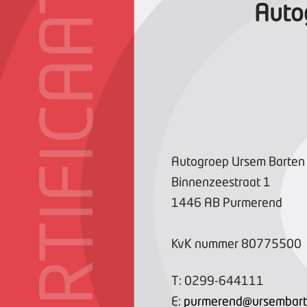
CERTIFICAAT
Auto
Autogroep Ursem Barten
Binnenzeestraat
1
1446 AB
Purmerend
KvK nummer
80775500
T:
0299-644111
E:
purmerend@ursembart