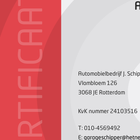
CERTIFICAAT
A
Automobielbedrijf J. Schi
Vlambloem
126
3068 JE
Rotterdam
KvK nummer
24103516
T:
010-4569492
E:
garageschipper@hetne