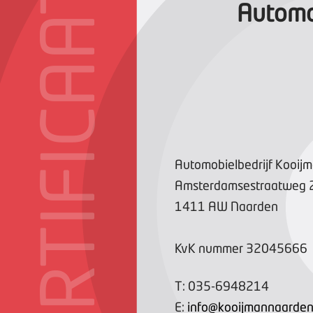
CERTIFICAAT
Automob
Automobielbedrijf Kooij
Amsterdamsestraatweg
1411 AW
Naarden
KvK nummer
32045666
T:
035-6948214
E:
info@kooijmannaarden