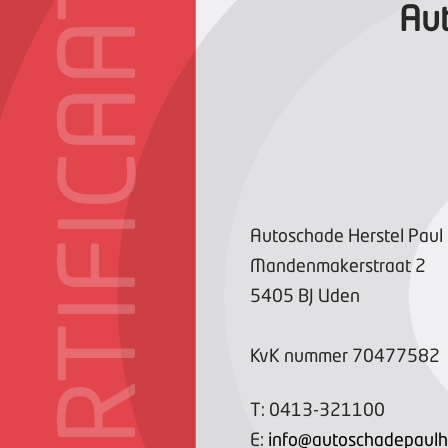
CERTIFICAAT
Aut
Autoschade Herstel Paul 
Mandenmakerstraat
2
5405 BJ
Uden
KvK nummer
70477582
T:
0413-321100
E:
info@autoschadepaulho