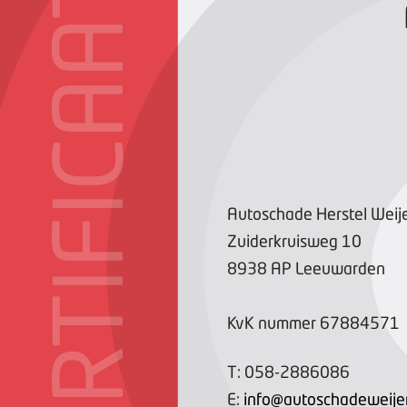
CERTIFICAAT
Autoschade Herstel Weij
Zuiderkruisweg
10
8938 AP
Leeuwarden
KvK nummer
67884571
T:
058-2886086
E:
info@autoschadeweijer