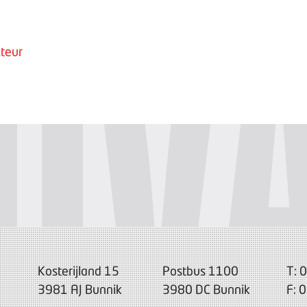
teur
Kosterijland 15
Postbus 1100
T: 
3981 AJ Bunnik
3980 DC Bunnik
F: 