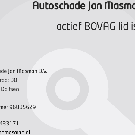
Autoschade Jan Masma
actief BOVAG lid i
de Jan Masman B.V.
raat
30
Dalfsen
mer
96885629
-433171
janmasman.nl