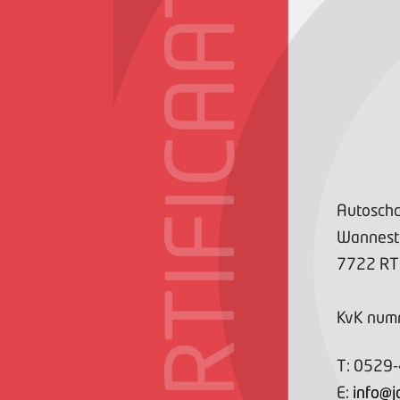
CERTIFICAAT
Autoscha
Wannest
7722 RT
KvK num
T:
0529
E:
info@