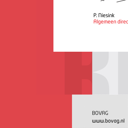
P. Niesink
Algemeen direc
BOVAG
www.bovag.nl