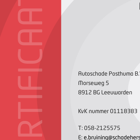
CERTIFICAAT
Autoschade Posthuma B.
Morseweg
5
8912 BG
Leeuwarden
KvK nummer
01118383
T:
058-2125575
E:
e.bruining@schadeherst