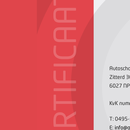
CERTIFICAAT
Autoscha
Zitterd
3
6027 NP
KvK num
T:
0495
E:
info@a