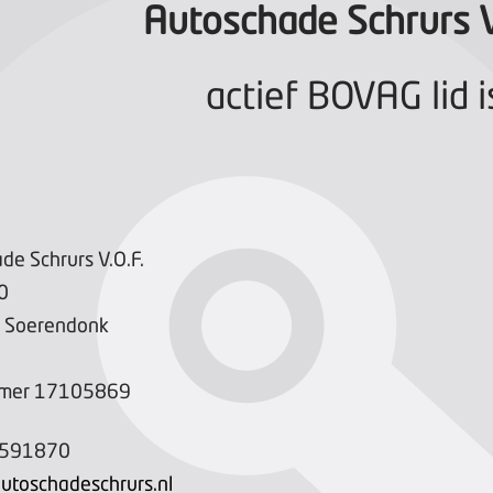
Autoschade Schrurs V
actief BOVAG lid i
de Schrurs V.O.F.
0
Soerendonk
mer
17105869
-591870
utoschadeschrurs.nl