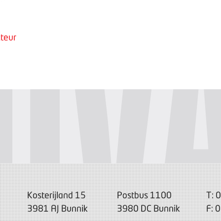
teur
Kosterijland 15
Postbus 1100
T: 
3981 AJ Bunnik
3980 DC Bunnik
F: 