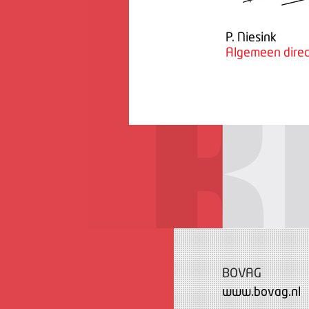
P. Niesink
Algemeen direc
BOVAG
www.bovag.nl