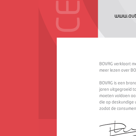
www.auto
BOVAG verklaart met
meer lezen over BO
BOVAG is een branc
jaren uitgegroeid t
moeten voldoen aan
die op deskundige 
zodat de consument 