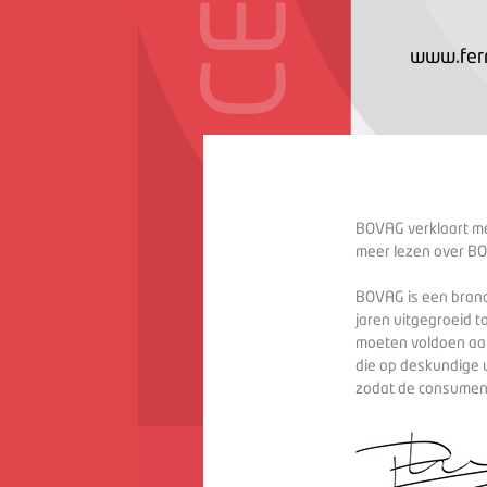
www.fer
BOVAG verklaart met
meer lezen over BO
BOVAG is een branc
jaren uitgegroeid t
moeten voldoen aan
die op deskundige 
zodat de consument 