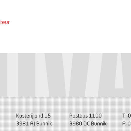
teur
Kosterijland 15
Postbus 1100
T: 
3981 AJ Bunnik
3980 DC Bunnik
F: 