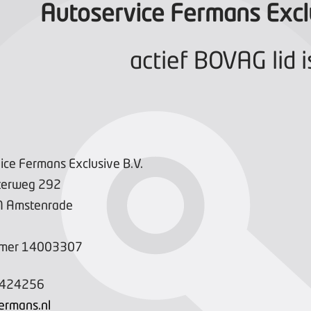
Autoservice Fermans Exclu
actief BOVAG lid i
ice Fermans Exclusive B.V.
terweg
292
M
Amstenrade
mer
14003307
4424256
ermans.nl