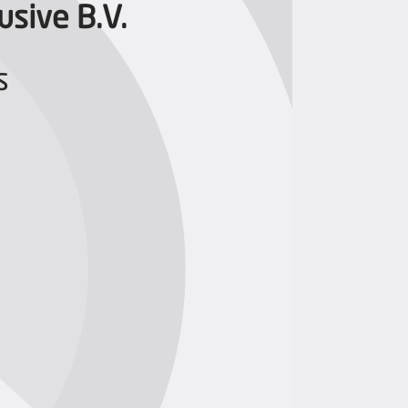
sive B.V.
s