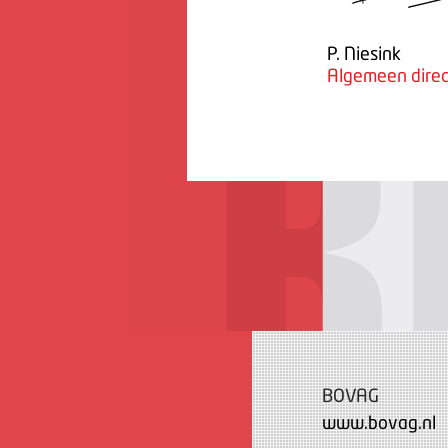
P. Niesink
Algemeen direc
BOVAG
www.bovag.nl