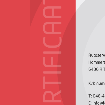
CERTIFICAAT
Autoserv
Hommer
6436 A
KvK num
T:
046-
E:
info@f