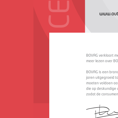
www.auto
BOVAG verklaart met
meer lezen over BO
BOVAG is een branc
jaren uitgegroeid t
moeten voldoen aan
die op deskundige 
zodat de consument 