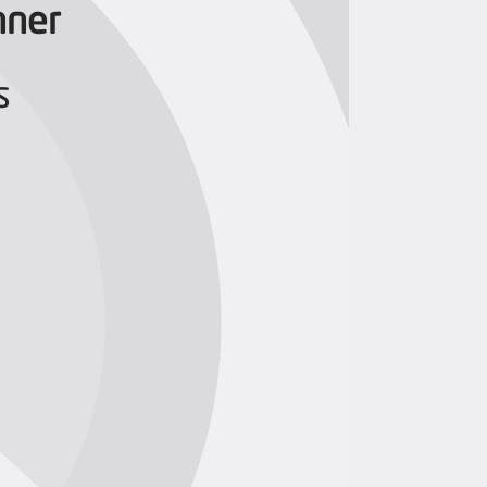
nner
s