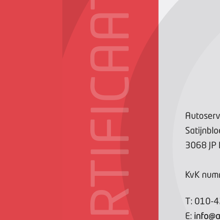
CERTIFICAAT
Autoserv
Satijnbl
3068 JP
KvK num
T:
010-
E:
info@a