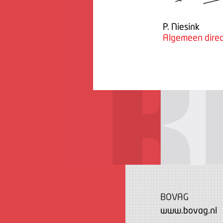
P. Niesink
Algemeen direc
BOVAG
www.bovag.nl