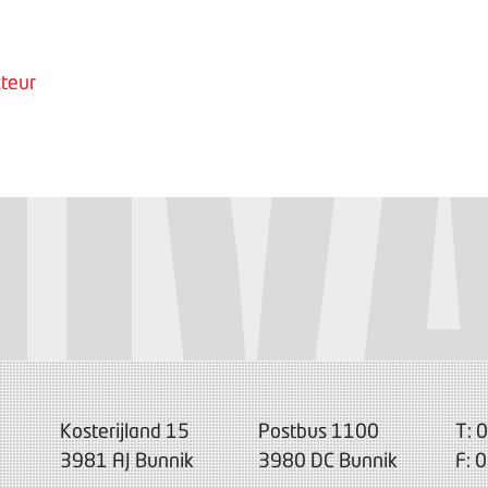
teur
Kosterijland 15
Postbus 1100
T: 
3981 AJ Bunnik
3980 DC Bunnik
F: 