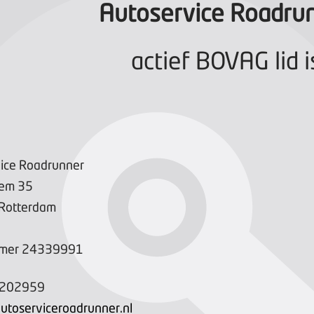
Autoservice Roadru
actief BOVAG lid i
ice Roadrunner
oem
35
Rotterdam
mer
24339991
4202959
utoserviceroadrunner.nl