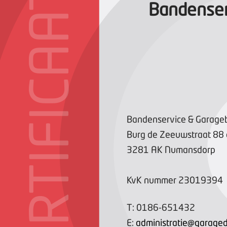
CERTIFICAAT
Bandenser
Bandenservice & Garagebe
Burg de Zeeuwstraat
88
3281 AK
Numansdorp
KvK nummer
23019394
T:
0186-651432
E:
administratie@garage