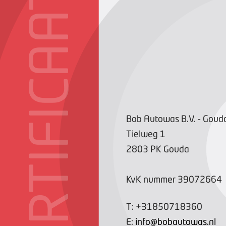
CERTIFICAAT
Bob Autowas B.V. - Goud
Tielweg
1
2803 PK
Gouda
KvK nummer
39072664
T:
+31850718360
E:
info@bobautowas.nl