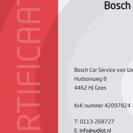
CERTIFICAAT
Bosch 
Bosch Car Service van W
Hudsonweg
8
4462 HJ
Goes
KvK nummer
42097824
T:
0113-268727
E:
info@wdjat.nl