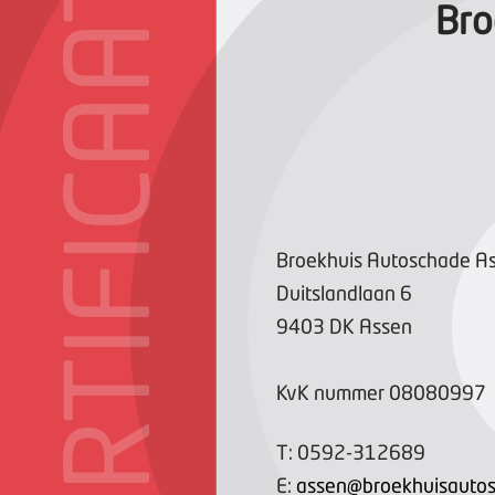
CERTIFICAAT
Bro
Broekhuis Autoschade As
Duitslandlaan
6
9403 DK
Assen
KvK nummer
08080997
T:
0592-312689
E:
assen@broekhuisautos