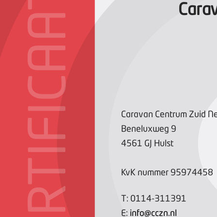
CERTIFICAAT
Carav
Caravan Centrum Zuid Ne
Beneluxweg
9
4561 GJ
Hulst
KvK nummer
95974458
T:
0114-311391
E:
info@cczn.nl