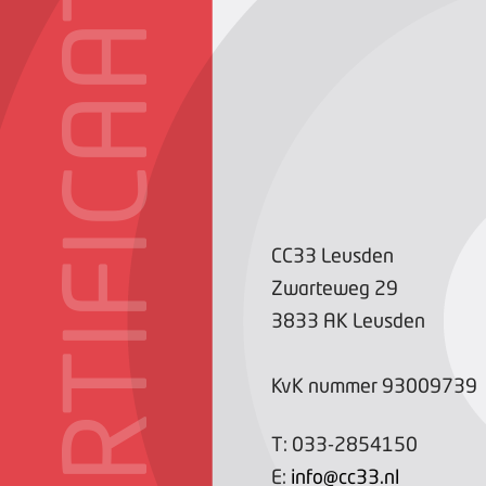
CERTIFICAAT
CC33 Leusden
Zwarteweg
29
3833 AK
Leusden
KvK nummer
93009739
T:
033-2854150
E:
info@cc33.nl