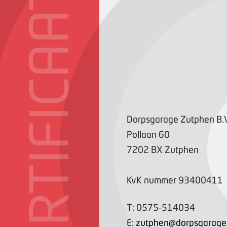
CERTIFICAAT
Dorpsgarage Zutphen B.V
Pollaan
60
7202 BX
Zutphen
KvK nummer
93400411
T:
0575-514034
E:
zutphen@dorpsgaragee