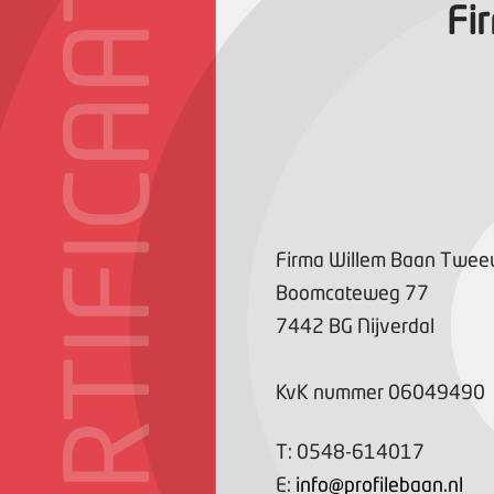
CERTIFICAAT
Fi
Firma Willem Baan Twee
Boomcateweg
77
7442 BG
Nijverdal
KvK nummer
06049490
T:
0548-614017
E:
info@profilebaan.nl