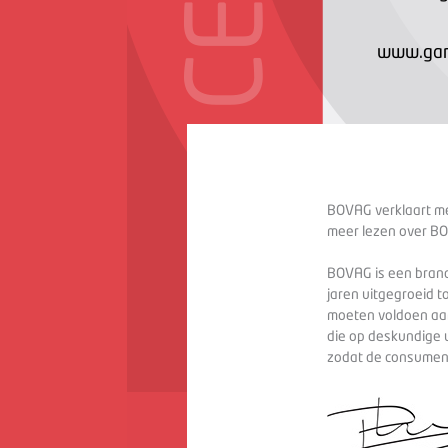
www.gar
BOVAG verklaart met
meer lezen over BO
BOVAG is een branc
jaren uitgegroeid t
moeten voldoen aan
die op deskundige 
zodat de consument 