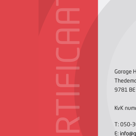
CERTIFICAAT
Garage 
Thedema
9781 BE
KvK num
T:
050-
E:
info@