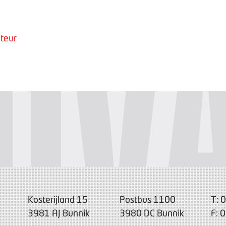
teur
Kosterijland 15
Postbus 1100
T: 
3981 AJ Bunnik
3980 DC Bunnik
F: 