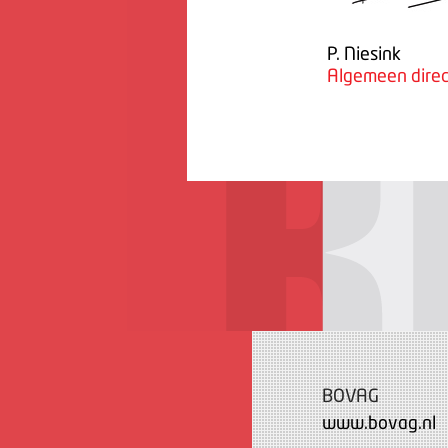
P. Niesink
Algemeen direc
BOVAG
www.bovag.nl