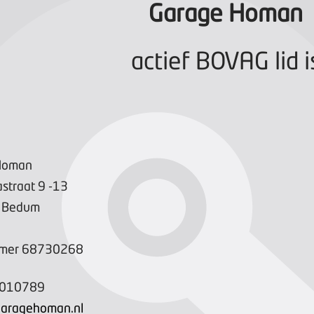
Garage Homan
actief BOVAG lid i
Homan
straat
9
-13
Bedum
mer
68730268
3010789
garagehoman.nl