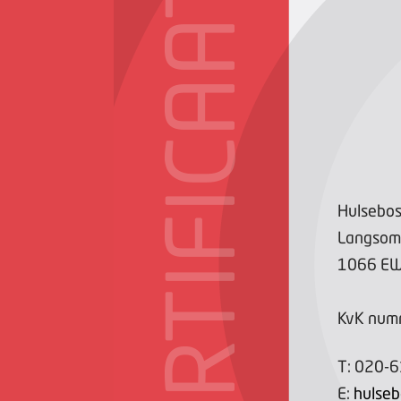
CERTIFICAAT
Hulsebo
Langsom
1066 E
KvK num
T:
020-
E:
hulseb