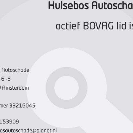
Hulsebos Autosch
actief BOVAG lid i
s Autoschade
6
-8
W
Amsterdam
mer
33216045
6153909
osautoschade@planet.nl