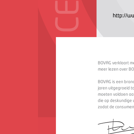
http://w
BOVAG verklaart met
meer lezen over BO
BOVAG is een branc
jaren uitgegroeid t
moeten voldoen aan
die op deskundige 
zodat de consument 