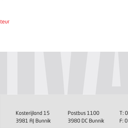
teur
Kosterijland 15
Postbus 1100
T: 
3981 AJ Bunnik
3980 DC Bunnik
F: 