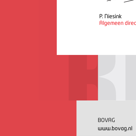
P. Niesink
Algemeen direc
BOVAG
www.bovag.nl