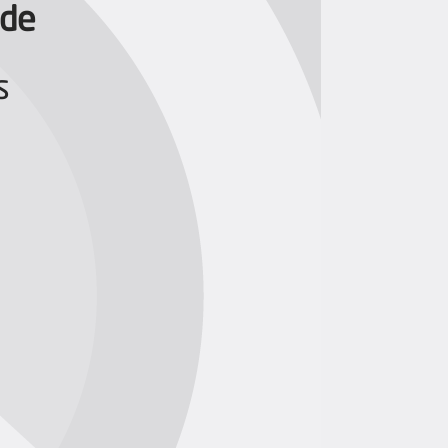
ade
s